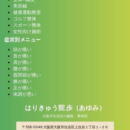
美容鍼
健康運動教室
ゴルフ整体
スポーツ整体
女性向け施術
症状別メニュー
頭が痛い
首が痛い
肩が痛い
腰が痛い
股関節が痛い
膝が痛い
足が痛い
体調が悪い
はりきゅう院 歩（あゆみ）
大阪市住吉区の鍼灸・整体院
〒558-0046 大阪府大阪市住吉区上住吉１丁目１−２６