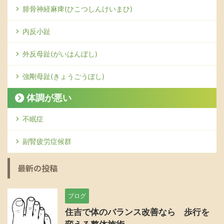
腓骨神経麻痺(ひこつしんけいまひ)
内反小趾
外反母趾(がいはんぼし)
強剛母趾(きょうごうぼし)
体調が悪い
不眠症
副腎疲労症候群
最新の投稿
ブログ
住吉で体のバランス改善なら 歩行を