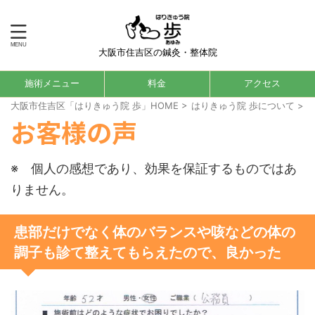
大阪市住吉区の鍼灸・整体院
施術メニュー
料金
アクセス
大阪市住吉区「はりきゅう院 歩」HOME
>
はりきゅう院 歩について
>
お客様の声
※ 個人の感想であり、効果を保証するものではあ
りません。
患部だけでなく体のバランスや咳などの体の
調子も診て整えてもらえたので、良かった