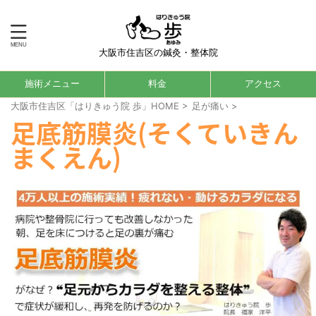
大阪市住吉区の鍼灸・整体院
施術メニュー
料金
アクセス
大阪市住吉区「はりきゅう院 歩」HOME
>
足が痛い
>
足底筋膜炎(そくていきん
まくえん)