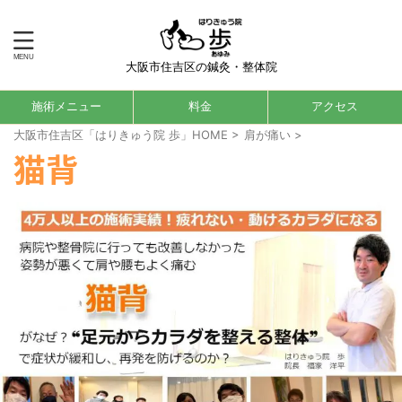
大阪市住吉区の鍼灸・整体院
施術メニュー
料金
アクセス
大阪市住吉区「はりきゅう院 歩」HOME
>
肩が痛い
>
猫背