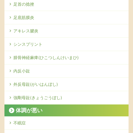
足首の捻挫
足底筋膜炎
アキレス腱炎
シンスプリント
腓骨神経麻痺(ひこつしんけいまひ)
内反小趾
外反母趾(がいはんぼし)
強剛母趾(きょうごうぼし)
体調が悪い
不眠症