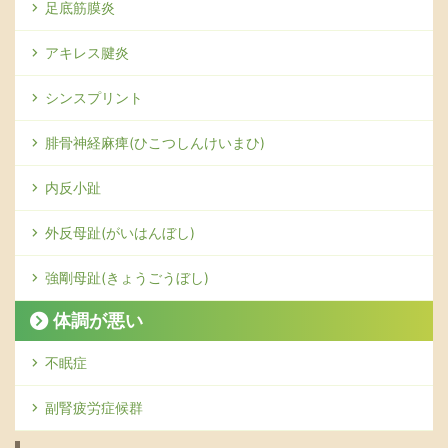
足底筋膜炎
アキレス腱炎
シンスプリント
腓骨神経麻痺(ひこつしんけいまひ)
内反小趾
外反母趾(がいはんぼし)
強剛母趾(きょうごうぼし)
体調が悪い
不眠症
副腎疲労症候群