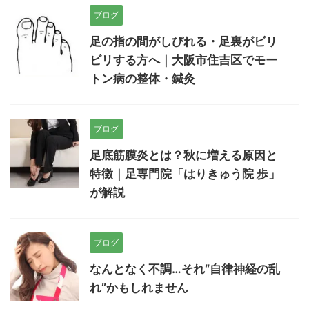
ブログ
足の指の間がしびれる・足裏がビリ
ビリする方へ｜大阪市住吉区でモー
トン病の整体・鍼灸
ブログ
足底筋膜炎とは？秋に増える原因と
特徴｜足専門院「はりきゅう院 歩」
が解説
ブログ
なんとなく不調…それ“自律神経の乱
れ”かもしれません