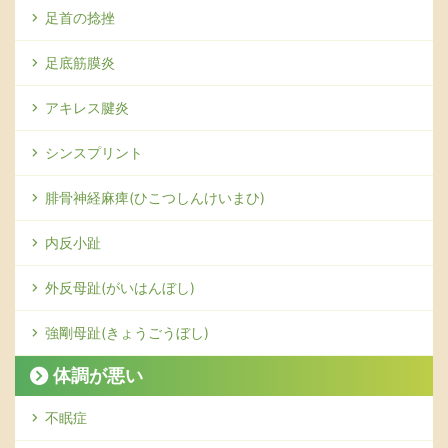
足首の捻挫
足底筋膜炎
アキレス腱炎
シンスプリント
腓骨神経麻痺(ひこつしんけいまひ)
内反小趾
外反母趾(がいはんぼし)
強剛母趾(きょうごうぼし)
体調が悪い
不眠症