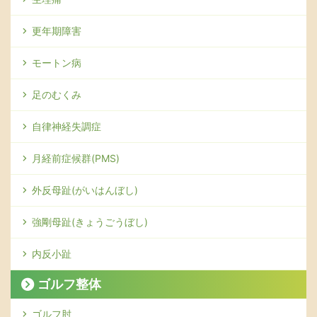
更年期障害
モートン病
足のむくみ
自律神経失調症
月経前症候群(PMS)
外反母趾(がいはんぼし)
強剛母趾(きょうごうぼし)
内反小趾
ゴルフ整体
ゴルフ肘