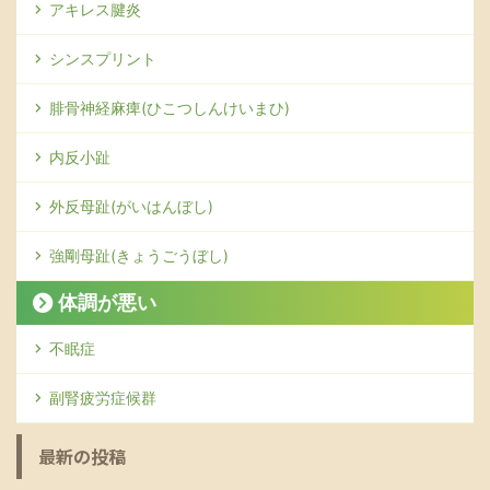
アキレス腱炎
シンスプリント
腓骨神経麻痺(ひこつしんけいまひ)
内反小趾
外反母趾(がいはんぼし)
強剛母趾(きょうごうぼし)
体調が悪い
不眠症
副腎疲労症候群
最新の投稿