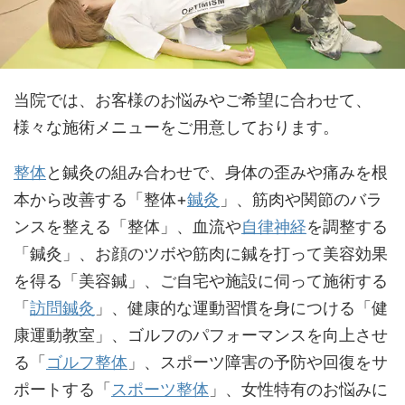
当院では、お客様のお悩みやご希望に合わせて、
様々な施術メニューをご用意しております。
整体
と鍼灸の組み合わせで、身体の歪みや痛みを根
本から改善する「整体+
鍼灸
」、筋肉や関節のバラ
ンスを整える「整体」、血流や
自律神経
を調整する
「鍼灸」、お顔のツボや筋肉に鍼を打って美容効果
を得る「美容鍼」、ご自宅や施設に伺って施術する
「
訪問鍼灸
」、健康的な運動習慣を身につける「健
康運動教室」、ゴルフのパフォーマンスを向上させ
る「
ゴルフ整体
」、スポーツ障害の予防や回復をサ
ポートする「
スポーツ整体
」、女性特有のお悩みに