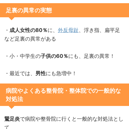
足裏の異常の実態
・
成人女性の80％
に、
外反母趾
、浮き指、扁平足
など足裏の異常がある
・小・中学生の
子供の60％
にも、足裏の異常！
・最近では、
男性
にも急増中！
病院やよくある整骨院・整体院での一般的な
対処法
鵞足炎
で病院や整骨院に行くと一般的な対処法とし
て