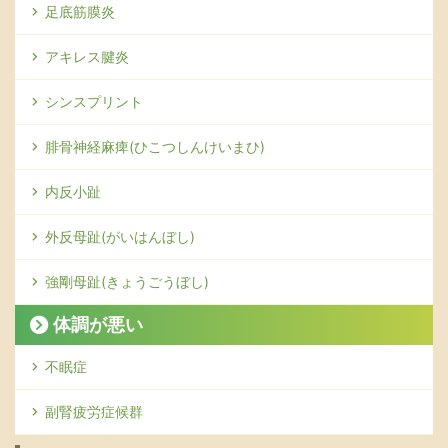
足底筋膜炎
アキレス腱炎
シンスプリント
腓骨神経麻痺(ひこつしんけいまひ)
内反小趾
外反母趾(がいはんぼし)
強剛母趾(きょうごうぼし)
体調が悪い
不眠症
副腎疲労症候群