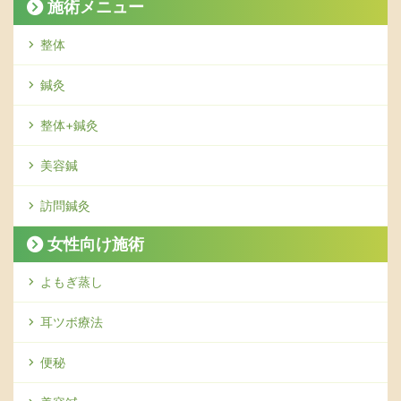
施術メニュー
整体
鍼灸
整体+鍼灸
美容鍼
訪問鍼灸
女性向け施術
よもぎ蒸し
耳ツボ療法
便秘