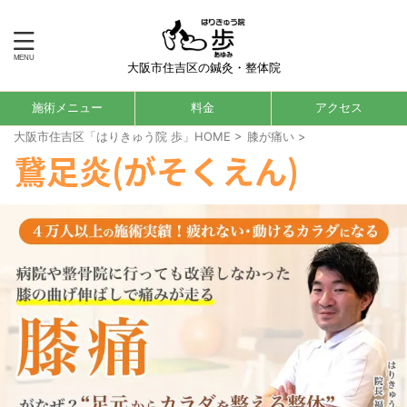
大阪市住吉区の鍼灸・整体院
施術メニュー
料金
アクセス
大阪市住吉区「はりきゅう院 歩」HOME
>
膝が痛い
>
鵞足炎(がそくえん)