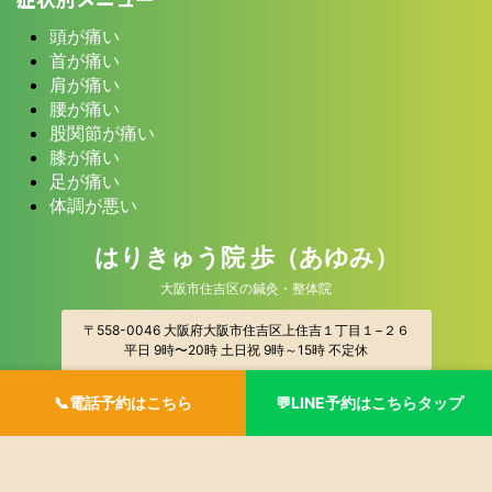
頭が痛い
首が痛い
肩が痛い
腰が痛い
股関節が痛い
膝が痛い
足が痛い
体調が悪い
はりきゅう院 歩（あゆみ）
大阪市住吉区の鍼灸・整体院
〒558-0046 大阪府大阪市住吉区上住吉１丁目１−２６
平日 9時〜20時 土日祝 9時～15時 不定休
© 2026 はりきゅう院 歩（あゆみ）
📞電話予約はこちら
💬LINE予約はこちらタップ