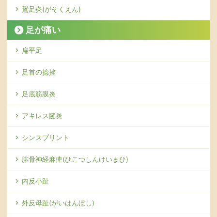
鵞足炎(がそくえん)
足が痛い
扁平足
足首の捻挫
足底筋膜炎
アキレス腱炎
シンスプリント
腓骨神経麻痺(ひこつしんけいまひ)
内反小趾
外反母趾(がいはんぼし)