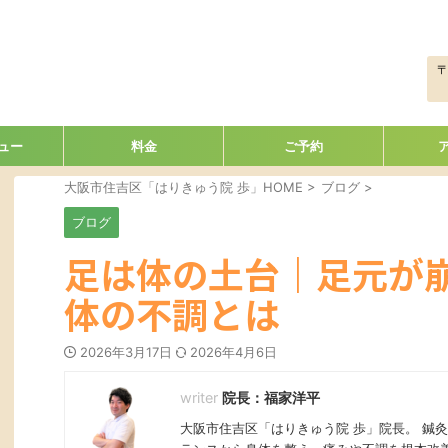
〒
ュー
料金
ご予約
大阪市住吉区「はりきゅう院 歩」HOME
>
ブログ
>
ブログ
足は体の土台｜足元が
体の不調とは
2026年3月17日
2026年4月6日
院長：福家洋平
大阪市住吉区「はりきゅう院 歩」院長。 鍼