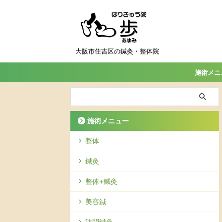
大阪市住吉区の鍼灸・整体院
施術メニ
施術メニュー
整体
鍼灸
整体+鍼灸
美容鍼
訪問鍼灸