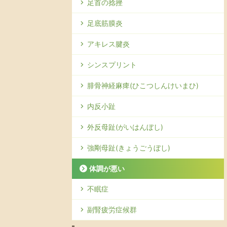
足首の捻挫
足底筋膜炎
アキレス腱炎
シンスプリント
腓骨神経麻痺(ひこつしんけいまひ)
内反小趾
外反母趾(がいはんぼし)
強剛母趾(きょうごうぼし)
体調が悪い
不眠症
副腎疲労症候群