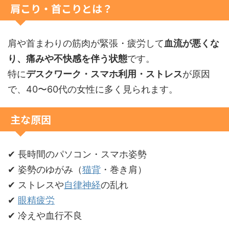
肩こり・首こりとは？
肩や首まわりの筋肉が緊張・疲労して
血流が悪くな
り、痛みや不快感を伴う状態
です。
特に
デスクワーク・スマホ利用・ストレス
が原因
で、40〜60代の女性に多く見られます。
主な原因
✔ 長時間のパソコン・スマホ姿勢
✔ 姿勢のゆがみ（
猫背
・巻き肩）
✔ ストレスや
自律神経
の乱れ
✔
眼精疲労
✔ 冷えや血行不良