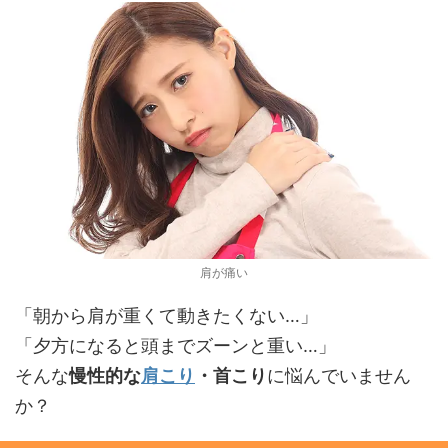
肩が痛い
「朝から肩が重くて動きたくない…」
「夕方になると頭までズーンと重い…」
そんな
慢性的な
肩こり
・首こり
に悩んでいません
か？