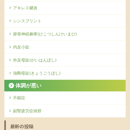
アキレス腱炎
シンスプリント
腓骨神経麻痺(ひこつしんけいまひ)
内反小趾
外反母趾(がいはんぼし)
強剛母趾(きょうごうぼし)
体調が悪い
不眠症
副腎疲労症候群
最新の投稿