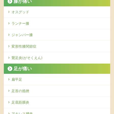
膝が痛い
オスグッド
ランナー膝
ジャンパー膝
変形性膝関節症
鵞足炎(がそくえん)
足が痛い
扁平足
足首の捻挫
足底筋膜炎
アキレス腱炎