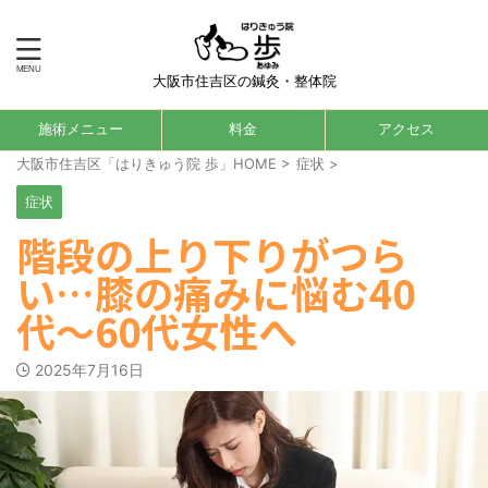
大阪市住吉区の鍼灸・整体院
施術メニュー
料金
アクセス
大阪市住吉区「はりきゅう院 歩」HOME
>
症状
>
症状
階段の上り下りがつら
い…膝の痛みに悩む40
代〜60代女性へ
2025年7月16日