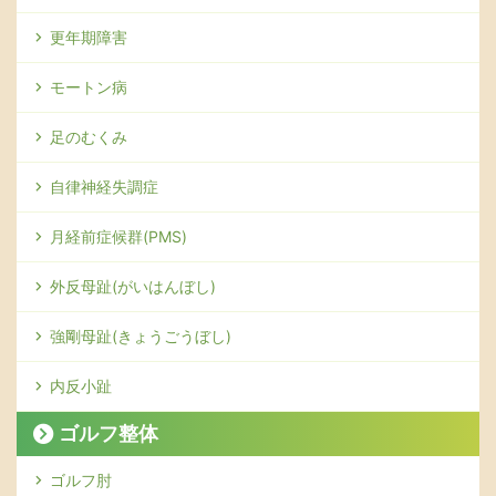
更年期障害
モートン病
足のむくみ
自律神経失調症
月経前症候群(PMS)
外反母趾(がいはんぼし)
強剛母趾(きょうごうぼし)
内反小趾
ゴルフ整体
ゴルフ肘