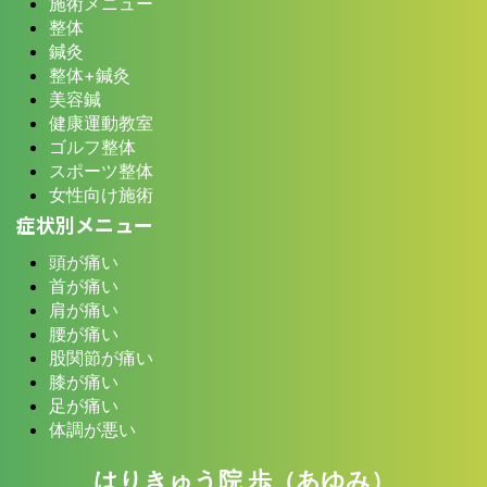
施術メニュー
整体
鍼灸
整体+鍼灸
美容鍼
健康運動教室
ゴルフ整体
スポーツ整体
女性向け施術
症状別メニュー
頭が痛い
首が痛い
肩が痛い
腰が痛い
股関節が痛い
膝が痛い
足が痛い
体調が悪い
はりきゅう院 歩（あゆみ）