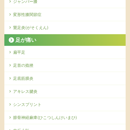
ジャンパー膝
変形性膝関節症
鵞足炎(がそくえん)
足が痛い
扁平足
足首の捻挫
足底筋膜炎
アキレス腱炎
シンスプリント
腓骨神経麻痺(ひこつしんけいまひ)