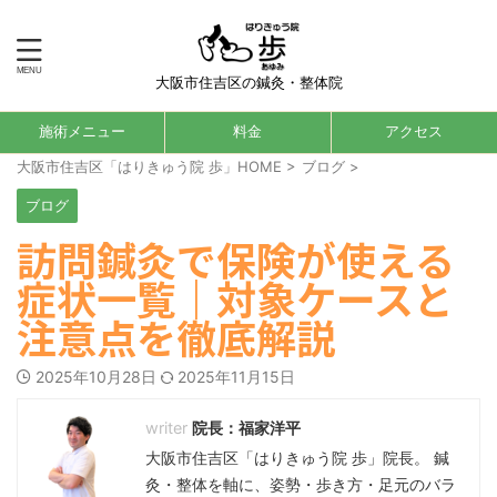
大阪市住吉区の鍼灸・整体院
施術メニュー
料金
アクセス
大阪市住吉区「はりきゅう院 歩」HOME
>
ブログ
>
ブログ
訪問鍼灸で保険が使える
症状一覧｜対象ケースと
注意点を徹底解説
2025年10月28日
2025年11月15日
院長：福家洋平
大阪市住吉区「はりきゅう院 歩」院長。 鍼
灸・整体を軸に、姿勢・歩き方・足元のバラ