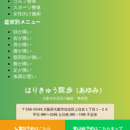
ゴルフ整体
スポーツ整体
女性向け施術
症状別メニュー
頭が痛い
首が痛い
肩が痛い
腰が痛い
股関節が痛い
膝が痛い
足が痛い
体調が悪い
はりきゅう院 歩（あゆみ）
大阪市住吉区の鍼灸・整体院
〒558-0046 大阪府大阪市住吉区上住吉１丁目１−２６
平日 9時〜20時 土日祝 9時～15時 不定休
© 2026 はりきゅう院 歩（あゆみ）
📞電話予約はこちら
💬LINE予約はこちらタップ