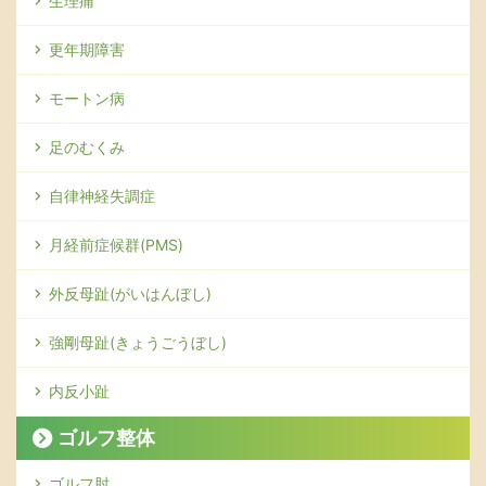
生理痛
更年期障害
モートン病
足のむくみ
自律神経失調症
月経前症候群(PMS)
外反母趾(がいはんぼし)
強剛母趾(きょうごうぼし)
内反小趾
ゴルフ整体
ゴルフ肘