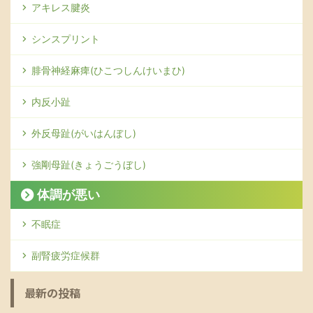
アキレス腱炎
シンスプリント
腓骨神経麻痺(ひこつしんけいまひ)
内反小趾
外反母趾(がいはんぼし)
強剛母趾(きょうごうぼし)
体調が悪い
不眠症
副腎疲労症候群
最新の投稿